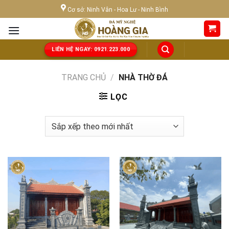
Skip
Cơ sở: Ninh Vân - Hoa Lư - Ninh Bình
to
content
LIÊN HỆ NGAY: 0921.223.000
TRANG CHỦ
/
NHÀ THỜ ĐÁ
LỌC