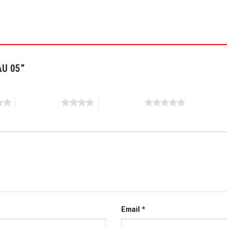
MẪU 05”
4 trên 5 sao
5 trên 5 sao
Email
*