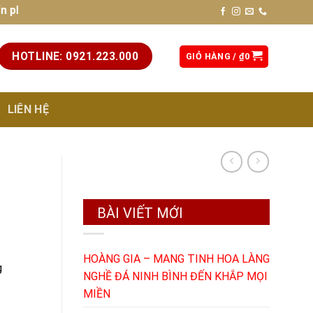
g thủy. Liên hệ hotline: 0921.223.000 (để được tư vấn và báo
HOTLINE: 0921.223.000
GIỎ HÀNG /
₫
0
LIÊN HỆ
BÀI VIẾT MỚI
HOÀNG GIA – MANG TINH HOA LÀNG
g
NGHỀ ĐÁ NINH BÌNH ĐẾN KHẮP MỌI
MIỀN