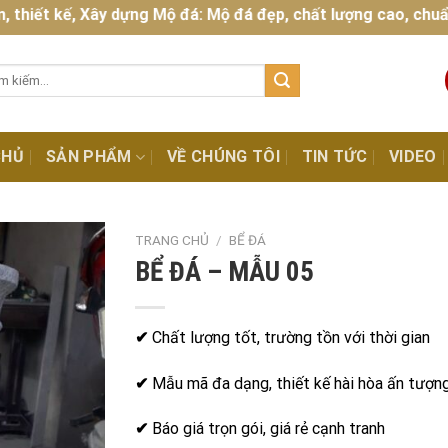
ết kế, Xây dựng Mộ đá: Mộ đá đẹp, chất lượng cao, chuẩn phon
:
CHỦ
SẢN PHẨM
VỀ CHÚNG TÔI
TIN TỨC
VIDEO
TRANG CHỦ
/
BỂ ĐÁ
BỂ ĐÁ – MẪU 05
✔
Chất lượng tốt, trường tồn với thời gian
✔
Mẫu mã đa dạng, thiết kế hài hòa ấn tượn
✔
Báo giá trọn gói, giá rẻ cạnh tranh