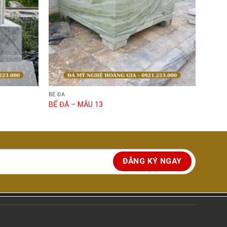
BỂ ĐÁ
BỂ ĐÁ – MẪU 13