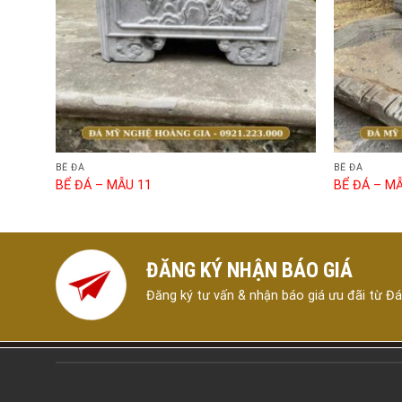
BỂ ĐÁ
BỂ ĐÁ
BỂ ĐÁ – MẪU 11
BỂ ĐÁ – M
ĐĂNG KÝ NHẬN BÁO GIÁ
Đăng ký tư vấn & nhận báo giá ưu đãi từ Đ