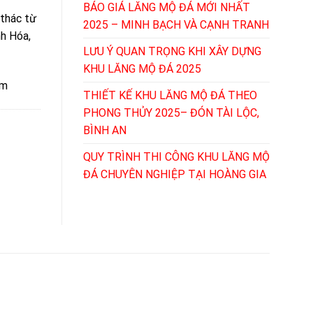
BÁO GIÁ LĂNG MỘ ĐÁ MỚI NHẤT
 thác từ
2025 – MINH BẠCH VÀ CẠNH TRANH
nh Hóa,
LƯU Ý QUAN TRỌNG KHI XÂY DỰNG
KHU LĂNG MỘ ĐÁ 2025
ệm
THIẾT KẾ KHU LĂNG MỘ ĐÁ THEO
PHONG THỦY 2025– ĐÓN TÀI LỘC,
BÌNH AN
QUY TRÌNH THI CÔNG KHU LĂNG MỘ
ĐÁ CHUYÊN NGHIỆP TẠI HOÀNG GIA