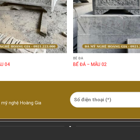
BỂ ĐÁ
ẪU 04
BỂ ĐÁ – MẪU 02
á mỹ nghệ Hoàng Gia
-