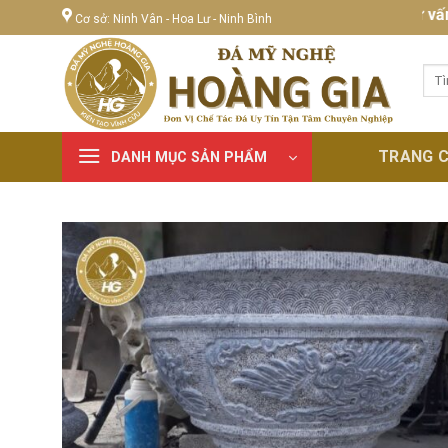
Skip
Tư vấn, thi
Cơ sở: Ninh Vân - Hoa Lư - Ninh Bình
to
content
Tìm
kiếm
TRANG 
DANH MỤC SẢN PHẨM