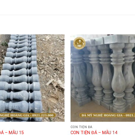
CON TIỆN ĐÁ
ĐÁ – MẪU 15
CON TIỆN ĐÁ – MẪU 14