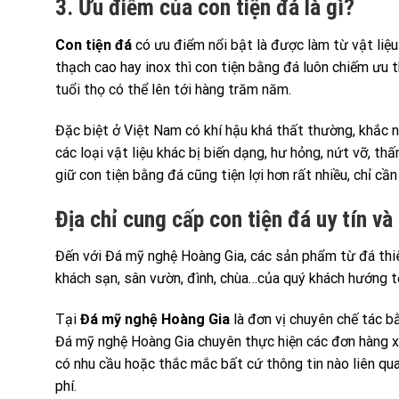
3. Ưu điểm của con tiện đá là gì?
Con tiện đá
có ưu điểm nổi bật là được làm từ vật liệu 
thạch cao hay inox thì con tiện bằng đá luôn chiếm ưu t
tuổi thọ có thể lên tới hàng trăm năm.
Đặc biệt ở Việt Nam có khí hậu khá thất thường, khắc ng
các loại vật liệu khác bị biến dạng, hư hỏng, nứt vỡ, t
giữ con tiện bằng đá cũng tiện lợi hơn rất nhiều, chỉ cầ
Địa chỉ cung cấp con tiện đá uy tín và
Đến với Đá mỹ nghệ Hoàng Gia, các sản phẩm từ đá thiên
khách sạn, sân vườn, đình, chùa…của quý khách hướng tới
Tại
Đá mỹ nghệ Hoàng Gia
là đơn vị chuyên chế tác bằ
Đá mỹ nghệ Hoàng Gia chuyên thực hiện các đơn hàng xu
có nhu cầu hoặc thắc mắc bất cứ thông tin nào liên qu
phí.