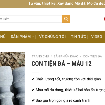
Tư vấn, thiết kế, Xây dựng Mộ đá: Mộ đá đẹp, chất
:
CHỦ
SẢN PHẨM
VỀ CHÚNG TÔI
TIN TỨC
VIDEO
TRANG CHỦ
/
SẢN PHẨM KHÁC
/
CON TIỆN ĐÁ
CON TIỆN ĐÁ – MẪU 12
✔
Chất lượng tốt, trường tồn với thời gian
✔
Mẫu mã đa dạng, thiết kế hài hòa ấn tượn
✔
Báo giá trọn gói, giá rẻ cạnh tranh