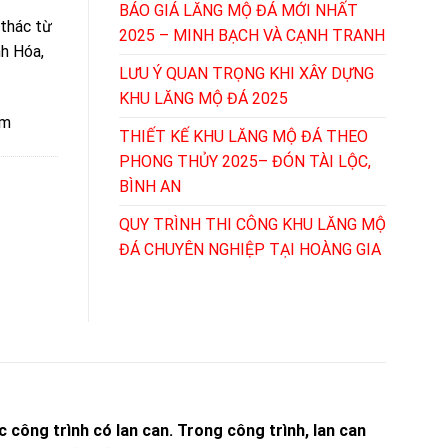
BÁO GIÁ LĂNG MỘ ĐÁ MỚI NHẤT
 thác từ
2025 – MINH BẠCH VÀ CẠNH TRANH
nh Hóa,
LƯU Ý QUAN TRỌNG KHI XÂY DỰNG
KHU LĂNG MỘ ĐÁ 2025
ệm
THIẾT KẾ KHU LĂNG MỘ ĐÁ THEO
PHONG THỦY 2025– ĐÓN TÀI LỘC,
BÌNH AN
QUY TRÌNH THI CÔNG KHU LĂNG MỘ
ĐÁ CHUYÊN NGHIỆP TẠI HOÀNG GIA
 công trình có lan can. Trong công trình, lan can