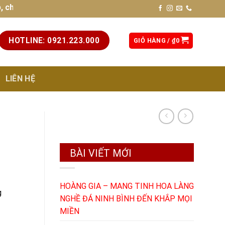
 lượng cao, chuẩn phong thủy. Liên hệ hotline: 0921.223.000 
HOTLINE: 0921.223.000
GIỎ HÀNG /
₫
0
LIÊN HỆ
BÀI VIẾT MỚI
HOÀNG GIA – MANG TINH HOA LÀNG
g
NGHỀ ĐÁ NINH BÌNH ĐẾN KHẮP MỌI
MIỀN