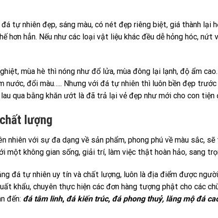
đá tự nhiên đẹp, sáng màu, có nét đẹp riêng biệt, giá thành lại h
hế hơn hẳn. Nếu như các loại vật liệu khác đều dễ hỏng hóc, nứt v
hiệt, mùa hè thì nóng như đổ lửa, mùa đông lại lạnh, độ ẩm cao.
hấm nước, đổi màu….. Nhưng với đá tự nhiên thì luôn bền đẹp trước
n lau qua bằng khăn ướt là đã trả lại vẻ đẹp như mới cho con tiện đ
 chất lượng
 nhiên với sự đa dạng về sản phẩm, phong phú về màu sắc, sẽ tạo
 một không gian sống, giải trí, làm việc thật hoàn hảo, sang trọn
ng đá tự nhiên uy tín và chất lượng, luôn là địa điểm được người
ất khẩu, chuyên thực hiện các đơn hàng tượng phật cho các chù
an đến:
đá tâm linh
,
đá kiến trúc
,
đá phong thuỷ, lăng mộ đá ca