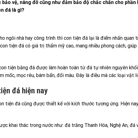
c bảo vệ, nâng đỡ cũng như đảm bảo độ chắc chắn cho phần l
n đá là gì?
 ngôi nhà hay công trình thì con tiện đá lại là điểm nhấn quan 
ì con tiện đá có giá trị thẩm mỹ cao, mang nhiều phong cách, giú
 con tiện bằng đá được làm hoàn toàn từ đá tự nhiên nguyên khối
 ẩm mốc, mọc rêu, bám bẩn, đổi màu. Đây là điều mà các loại vật 
tiện đá hiện nay
n tiện đá cũng được thiết kế với kích thước tương ứng. Hiện na
được khai thác trong nước như: đá trắng Thanh Hóa, Nghệ An, đá 