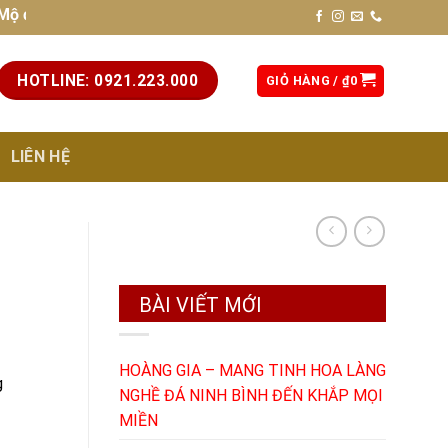
 đẹp, chất lượng cao, chuẩn phong thủy. Liên hệ hotline: 092
HOTLINE: 0921.223.000
GIỎ HÀNG /
₫
0
LIÊN HỆ
BÀI VIẾT MỚI
HOÀNG GIA – MANG TINH HOA LÀNG
g
NGHỀ ĐÁ NINH BÌNH ĐẾN KHẮP MỌI
MIỀN