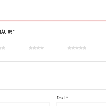
 MẪU 05”
4 trên 5 sao
5 trên 5 sao
Email
*