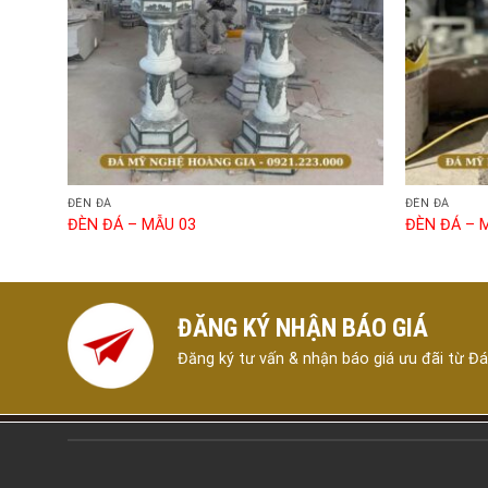
ĐÈN ĐÁ
ĐÈN ĐÁ
ĐÈN ĐÁ – MẪU 03
ĐÈN ĐÁ – 
ĐĂNG KÝ NHẬN BÁO GIÁ
Đăng ký tư vấn & nhận báo giá ưu đãi từ Đ