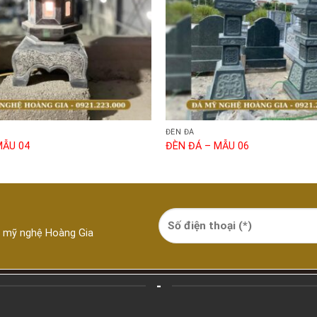
ĐÈN ĐÁ
MẪU 04
ĐÈN ĐÁ – MẪU 06
á mỹ nghệ Hoàng Gia
-