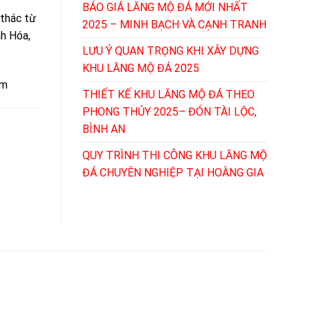
BÁO GIÁ LĂNG MỘ ĐÁ MỚI NHẤT
 thác từ
2025 – MINH BẠCH VÀ CẠNH TRANH
nh Hóa,
LƯU Ý QUAN TRỌNG KHI XÂY DỰNG
KHU LĂNG MỘ ĐÁ 2025
ệm
THIẾT KẾ KHU LĂNG MỘ ĐÁ THEO
PHONG THỦY 2025– ĐÓN TÀI LỘC,
BÌNH AN
QUY TRÌNH THI CÔNG KHU LĂNG MỘ
ĐÁ CHUYÊN NGHIỆP TẠI HOÀNG GIA