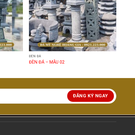
ĐÈN ĐÁ
ĐÈN ĐÁ – MẪU 02