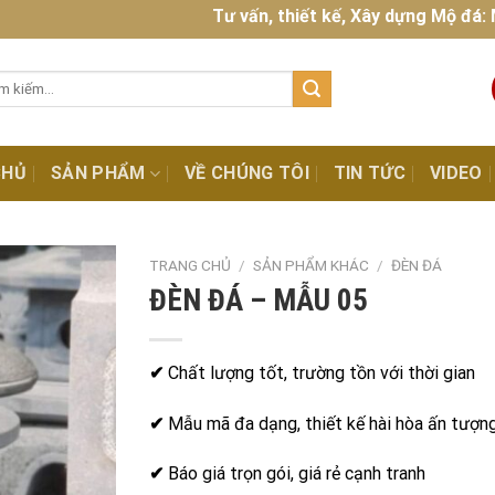
Tư vấn, thiết kế, Xây dựng Mộ đá: Mộ đá
:
CHỦ
SẢN PHẨM
VỀ CHÚNG TÔI
TIN TỨC
VIDEO
TRANG CHỦ
/
SẢN PHẨM KHÁC
/
ĐÈN ĐÁ
ĐÈN ĐÁ – MẪU 05
✔
Chất lượng tốt, trường tồn với thời gian
✔
Mẫu mã đa dạng, thiết kế hài hòa ấn tượn
✔
Báo giá trọn gói, giá rẻ cạnh tranh