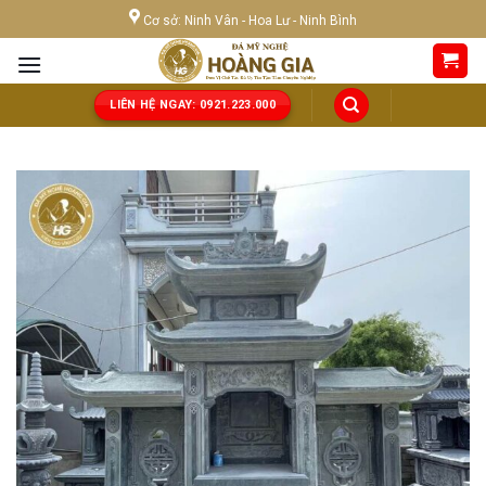
Skip
Cơ sở: Ninh Vân - Hoa Lư - Ninh Bình
to
content
LIÊN HỆ NGAY: 0921.223.000