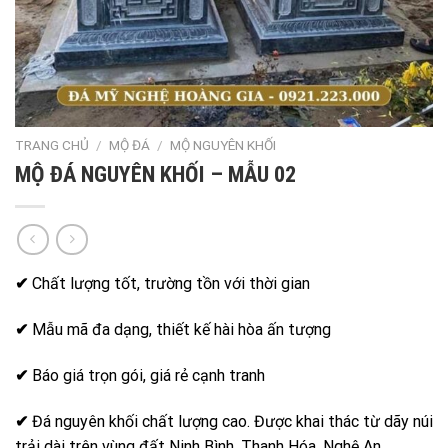
TRANG CHỦ
/
MỘ ĐÁ
/
MỘ NGUYÊN KHỐI
MỘ ĐÁ NGUYÊN KHỐI – MẪU 02
✔
Chất lượng tốt, trường tồn với thời gian
✔
Mẫu mã đa dạng, thiết kế hài hòa ấn tượng
✔
Báo giá trọn gói, giá rẻ cạnh tranh
✔
Đá nguyên khối chất lượng cao. Được khai thác từ dãy núi
trải dài trên vùng đất Ninh Bình, Thanh Hóa, Nghệ An