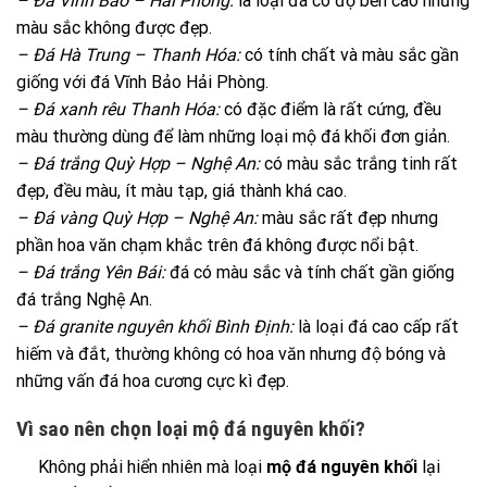
– Đá Vĩnh Bảo – Hải Phòng:
là loại đá có độ bền cao nhưng
màu sắc không được đẹp.
– Đá Hà Trung – Thanh Hóa:
có tính chất và màu sắc gần
giống với đá Vĩnh Bảo Hải Phòng.
– Đá xanh rêu Thanh Hóa:
có đặc điểm là rất cứng, đều
màu thường dùng để làm những loại mộ đá khối đơn giản.
– Đá trắng Quỳ Hợp – Nghệ An:
có màu sắc trắng tinh rất
đẹp, đều màu, ít màu tạp, giá thành khá cao.
– Đá vàng Quỳ Hợp – Nghệ An:
màu sắc rất đẹp nhưng
phần hoa văn chạm khắc trên đá không được nổi bật.
– Đá trắng Yên Bái:
đá có màu sắc và tính chất gần giống
đá trắng Nghệ An.
– Đá granite nguyên khối Bình Định:
là loại đá cao cấp rất
hiếm và đắt, thường không có hoa văn nhưng độ bóng và
những vấn đá hoa cương cực kì đẹp.
Vì sao nên chọn loại mộ đá nguyên khối?
Không phải hiển nhiên mà loại
mộ đá nguyên khối
lại