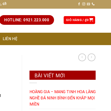
n phong thủy. Liên hệ hotline: 0921.223.000 (để được tư vấn 
HOTLINE: 0921.223.000
GIỎ HÀNG /
₫
0
LIÊN HỆ
BÀI VIẾT MỚI
HOÀNG GIA – MANG TINH HOA LÀNG
g
NGHỀ ĐÁ NINH BÌNH ĐẾN KHẮP MỌI
MIỀN