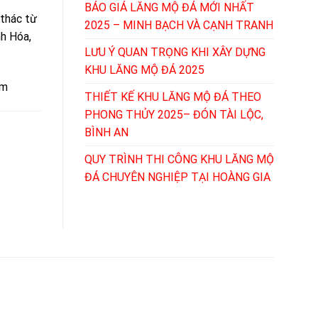
BÁO GIÁ LĂNG MỘ ĐÁ MỚI NHẤT
 thác từ
2025 – MINH BẠCH VÀ CẠNH TRANH
nh Hóa,
LƯU Ý QUAN TRỌNG KHI XÂY DỰNG
KHU LĂNG MỘ ĐÁ 2025
ệm
THIẾT KẾ KHU LĂNG MỘ ĐÁ THEO
PHONG THỦY 2025– ĐÓN TÀI LỘC,
BÌNH AN
QUY TRÌNH THI CÔNG KHU LĂNG MỘ
ĐÁ CHUYÊN NGHIỆP TẠI HOÀNG GIA