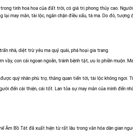
rong tinh hoa hoa của đất trời, có giá trị phong thủy cao. Ngư
lại may mắn, tài lộc, ngăn chặn điều xấu, tà ma. Do đó, tượng đá
trấn nhà, diệt trừ yêu ma quỷ quái, phá hoại gia trang.
m vầy, con cái ngoan ngoãn, tránh bệnh tật, ưu lo phiền muộn. Ma
c quý nhân phù trợ, thăng quan tiến tới, tài lộc không ngơi. Trá
gười đến cái thiện, cái tốt. Lan tỏa sự may mắn của mình đến nh
ế Âm Bồ Tát đã xuất hiện từ rất lâu trong văn hóa dân gian ng