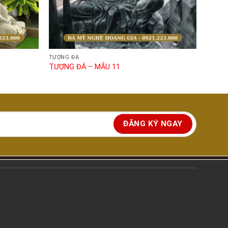
TƯỢNG ĐÁ
TƯỢNG ĐÁ – MẪU 11