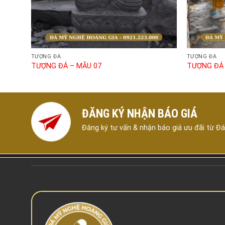
TƯỢNG ĐÁ
TƯỢNG ĐÁ
TƯỢNG ĐÁ – MẪU 07
TƯỢNG ĐÁ 
ĐĂNG KÝ NHẬN BÁO GIÁ
Đăng ký tư vấn & nhận báo giá ưu đãi từ Đ