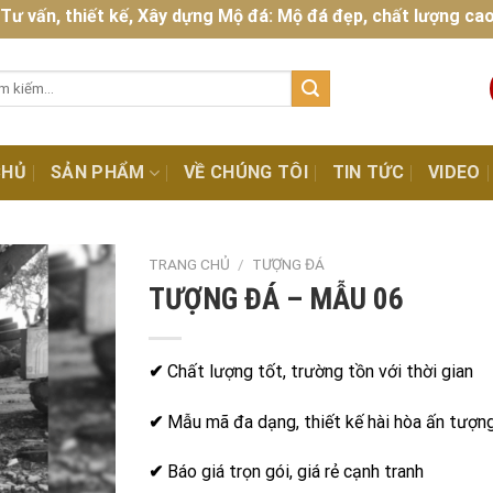
n, thiết kế, Xây dựng Mộ đá: Mộ đá đẹp, chất lượng cao, chuẩ
:
CHỦ
SẢN PHẨM
VỀ CHÚNG TÔI
TIN TỨC
VIDEO
TRANG CHỦ
/
TƯỢNG ĐÁ
TƯỢNG ĐÁ – MẪU 06
✔
Chất lượng tốt, trường tồn với thời gian
✔
Mẫu mã đa dạng, thiết kế hài hòa ấn tượn
✔
Báo giá trọn gói, giá rẻ cạnh tranh