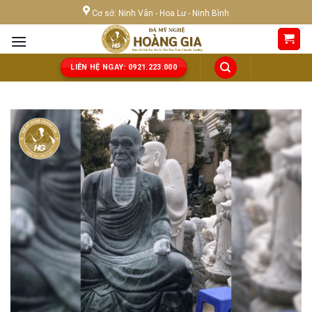
Skip
Cơ sở: Ninh Vân - Hoa Lư - Ninh Bình
to
content
LIÊN HỆ NGAY: 0921.223.000