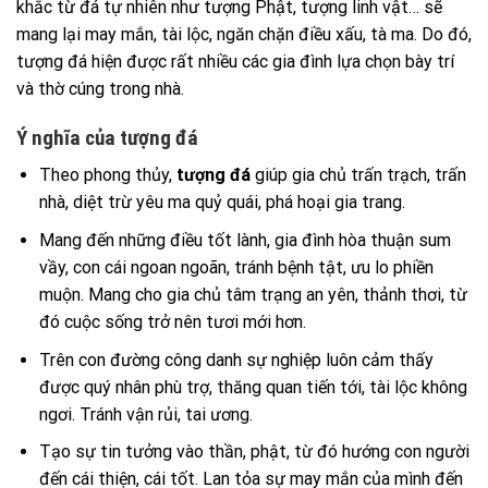
khắc từ đá tự nhiên như tượng Phật, tượng linh vật… sẽ
mang lại may mắn, tài lộc, ngăn chặn điều xấu, tà ma. Do đó,
tượng đá hiện được rất nhiều các gia đình lựa chọn bày trí
và thờ cúng trong nhà.
Ý nghĩa của tượng đá
Theo phong thủy,
tượng đá
giúp gia chủ trấn trạch, trấn
nhà, diệt trừ yêu ma quỷ quái, phá hoại gia trang.
Mang đến những điều tốt lành, gia đình hòa thuận sum
vầy, con cái ngoan ngoãn, tránh bệnh tật, ưu lo phiền
muộn. Mang cho gia chủ tâm trạng an yên, thảnh thơi, từ
đó cuộc sống trở nên tươi mới hơn.
Trên con đường công danh sự nghiệp luôn cảm thấy
được quý nhân phù trợ, thăng quan tiến tới, tài lộc không
ngơi. Tránh vận rủi, tai ương.
Tạo sự tin tưởng vào thần, phật, từ đó hướng con người
đến cái thiện, cái tốt. Lan tỏa sự may mắn của mình đến