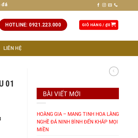
ẹp, chất lượng cao, chuẩn phong thủy. Liên hệ hotline: 0921.
HOTLINE: 0921.223.000
GIỎ HÀNG /
₫
0
LIÊN HỆ
U 01
BÀI VIẾT MỚI
HOÀNG GIA – MANG TINH HOA LÀNG
g
NGHỀ ĐÁ NINH BÌNH ĐẾN KHẮP MỌI
MIỀN