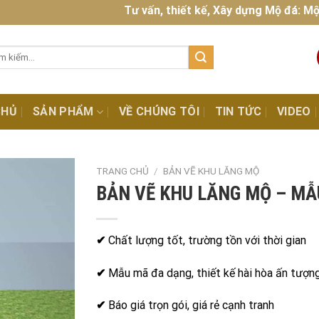
Tư vấn, thiết kế, Xây dựng Mộ đá: Mộ đá đ
:
CHỦ
SẢN PHẨM
VỀ CHÚNG TÔI
TIN TỨC
VIDEO
TRANG CHỦ
/
BẢN VẼ KHU LĂNG MỘ
BẢN VẼ KHU LĂNG MỘ – MẪ
✔
Chất lượng tốt, trường tồn với thời gian
✔
Mẫu mã đa dạng, thiết kế hài hòa ấn tượn
✔
Báo giá trọn gói, giá rẻ cạnh tranh