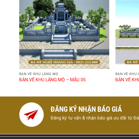
BẢN VẼ KHU LĂNG MỘ
BẢN VẼ KHU
BẢN VẼ KHU LĂNG MỘ – MẪU 05
BẢN VẼ KH
ĐĂNG KÝ NHẬN BÁO GIÁ
Đăng ký tư vấn & nhận báo giá ưu đãi từ Đ