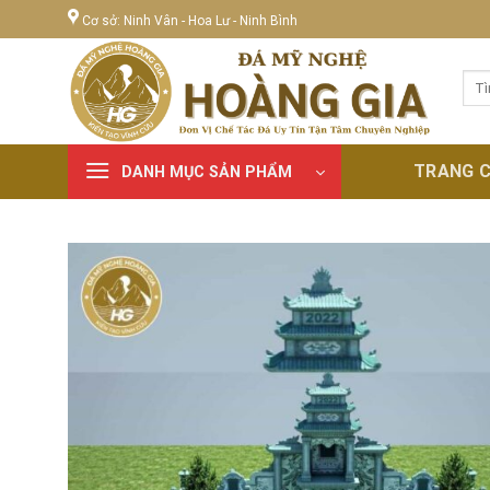
Skip
Cơ sở: Ninh Vân - Hoa Lư - Ninh Bình
to
content
Tìm
kiếm
TRANG 
DANH MỤC SẢN PHẨM