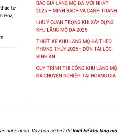
BÁO GIÁ LĂNG MỘ ĐÁ MỚI NHẤT
 thác từ
2025 – MINH BẠCH VÀ CẠNH TRANH
nh Hóa,
LƯU Ý QUAN TRỌNG KHI XÂY DỰNG
KHU LĂNG MỘ ĐÁ 2025
ệm
THIẾT KẾ KHU LĂNG MỘ ĐÁ THEO
PHONG THỦY 2025– ĐÓN TÀI LỘC,
BÌNH AN
QUY TRÌNH THI CÔNG KHU LĂNG MỘ
ĐÁ CHUYÊN NGHIỆP TẠI HOÀNG GIA
ác nghệ nhân. Vậy bạn có biết để
thiết kế khu lăng mộ