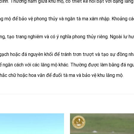
 đình. Thường nằm giữa khu mộ, có thiết kế nổi bật với dạng lăn
ng mộ để bảo vệ phong thủy và ngăn tà ma xâm nhập. Khoảng các
ng, tạo trang nghiêm và có ý nghĩa phong thủy riêng. Ngoài lư hư
gạch hoặc đá nguyên khối để tránh trơn trượt và tạo sự đồng nh
ể ngăn cách với các lăng mộ khác. Thường được làm bằng đá nguy
khắc chữ hoặc hoa văn để đuổi tà ma và bảo vệ khu lăng mộ.