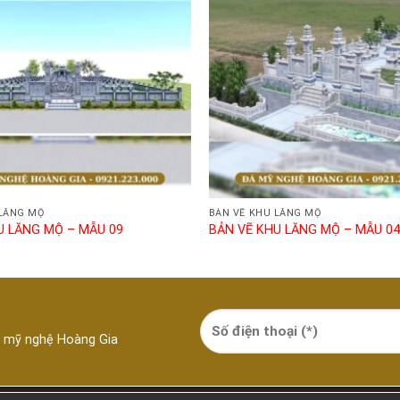
 LĂNG MỘ
BẢN VẼ KHU LĂNG MỘ
U LĂNG MỘ – MẪU 09
BẢN VẼ KHU LĂNG MỘ – MẪU 04
á mỹ nghệ Hoàng Gia