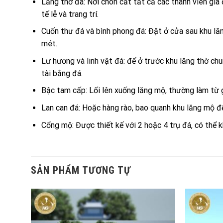
Lăng thờ đá: Nơi chôn cất tất cả các thành viên gia
tế lễ và trang trí.
Cuốn thư đá và bình phong đá: Đặt ở cửa sau khu lă
mét.
Lư hương và linh vật đá: để ở trước khu lăng thờ chu
tài bằng đá.
Bậc tam cấp: Lối lên xuống lăng mộ, thường làm từ 
Lan can đá: Hoặc hàng rào, bao quanh khu lăng mộ đ
Cổng mộ: Được thiết kế với 2 hoặc 4 trụ đá, có thể 
SẢN PHẨM TƯƠNG TỰ