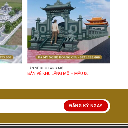
BẢN VẼ KHU LĂNG MỘ
BẢN VẼ KHU LĂNG MỘ – MẪU 06