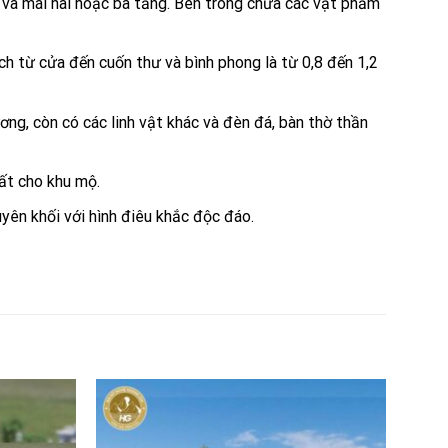
g và mái hai hoặc ba tầng. Bên trong chứa các vật phẩm
h từ cửa đến cuốn thư và bình phong là từ 0,8 đến 1,2
ơng, còn có các linh vật khác và đèn đá, bàn thờ thần
ất cho khu mộ.
ên khối với hình điêu khắc độc đáo.