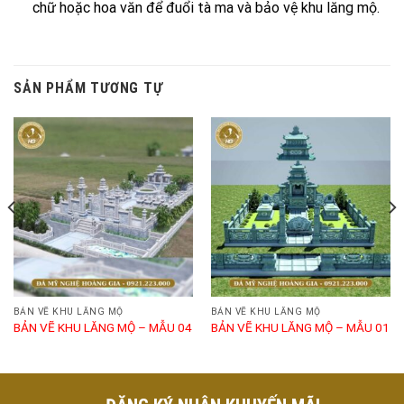
chữ hoặc hoa văn để đuổi tà ma và bảo vệ khu lăng mộ.
SẢN PHẨM TƯƠNG TỰ
BẢN VẼ KHU LĂNG MỘ
BẢN VẼ KHU LĂNG MỘ
BẢN VẼ KHU LĂNG MỘ – MẪU 04
BẢN VẼ KHU LĂNG MỘ – MẪU 01