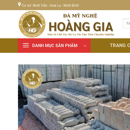
Skip
Cơ sở: Ninh Vân - Hoa Lư - Ninh Bình
to
content
Tìm
kiếm
TRANG 
DANH MỤC SẢN PHẨM