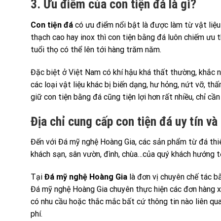
3. Ưu điểm của con tiện đá là gì?
Con tiện đá
có ưu điểm nổi bật là được làm từ vật liệu 
thạch cao hay inox thì con tiện bằng đá luôn chiếm ưu t
tuổi thọ có thể lên tới hàng trăm năm.
Đặc biệt ở Việt Nam có khí hậu khá thất thường, khắc ng
các loại vật liệu khác bị biến dạng, hư hỏng, nứt vỡ, t
giữ con tiện bằng đá cũng tiện lợi hơn rất nhiều, chỉ cầ
Địa chỉ cung cấp con tiện đá uy tín và
Đến với Đá mỹ nghệ Hoàng Gia, các sản phẩm từ đá thiên
khách sạn, sân vườn, đình, chùa…của quý khách hướng tới
Tại
Đá mỹ nghệ Hoàng Gia
là đơn vị chuyên chế tác bằ
Đá mỹ nghệ Hoàng Gia chuyên thực hiện các đơn hàng xu
có nhu cầu hoặc thắc mắc bất cứ thông tin nào liên qu
phí.