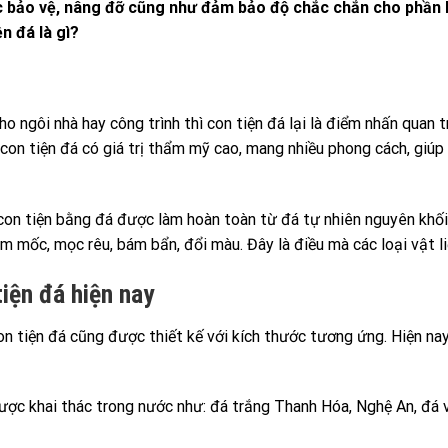
c bảo vệ, nâng đỡ cũng như đảm bảo độ chắc chắn cho phần l
n đá là gì?
 ngôi nhà hay công trình thì con tiện đá lại là điểm nhấn quan 
ì con tiện đá có giá trị thẩm mỹ cao, mang nhiều phong cách, giú
 con tiện bằng đá được làm hoàn toàn từ đá tự nhiên nguyên khối
 ẩm mốc, mọc rêu, bám bẩn, đổi màu. Đây là điều mà các loại vật 
tiện đá hiện nay
n tiện đá cũng được thiết kế với kích thước tương ứng. Hiện na
được khai thác trong nước như: đá trắng Thanh Hóa, Nghệ An, đá 