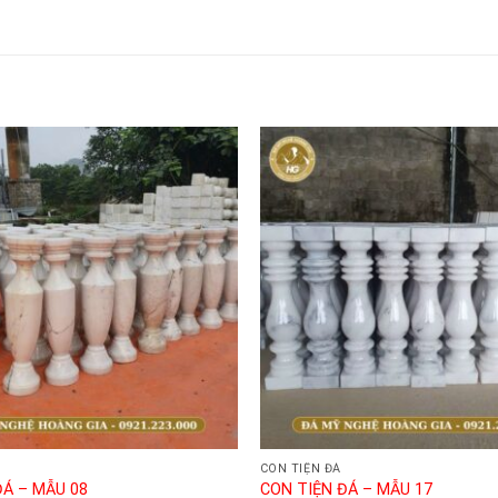
CON TIỆN ĐÁ
ĐÁ – MẪU 08
CON TIỆN ĐÁ – MẪU 17