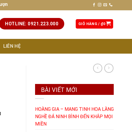
cao, chuẩn phong thủy. Liên hệ hotline: 0921.223.000 (để đượ
HOTLINE: 0921.223.000
GIỎ HÀNG /
₫
0
LIÊN HỆ
BÀI VIẾT MỚI
HOÀNG GIA – MANG TINH HOA LÀNG
g
NGHỀ ĐÁ NINH BÌNH ĐẾN KHẮP MỌI
MIỀN