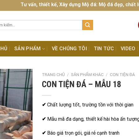
Tư vấn, thiết kế, Xây dựng Mộ đá: Mộ đá đẹp, chất lượng 
:
CHỦ
SẢN PHẨM
VỀ CHÚNG TÔI
TIN TỨC
VIDEO
TRANG CHỦ
/
SẢN PHẨM KHÁC
/
CON TIỆN ĐÁ
CON TIỆN ĐÁ – MẪU 18
✔
Chất lượng tốt, trường tồn với thời gian
✔
Mẫu mã đa dạng, thiết kế hài hòa ấn tượn
✔
Báo giá trọn gói, giá rẻ cạnh tranh