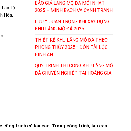
BÁO GIÁ LĂNG MỘ ĐÁ MỚI NHẤT
 thác từ
2025 – MINH BẠCH VÀ CẠNH TRANH
nh Hóa,
LƯU Ý QUAN TRỌNG KHI XÂY DỰNG
KHU LĂNG MỘ ĐÁ 2025
ệm
THIẾT KẾ KHU LĂNG MỘ ĐÁ THEO
PHONG THỦY 2025– ĐÓN TÀI LỘC,
BÌNH AN
QUY TRÌNH THI CÔNG KHU LĂNG MỘ
ĐÁ CHUYÊN NGHIỆP TẠI HOÀNG GIA
 công trình có lan can. Trong công trình, lan can