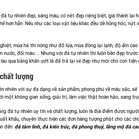
đá tự nhiên đẹp, sáng màu, có nét đẹp riêng biệt, giá thành lại h
hế hơn hẳn. Nếu như các loại vật liệu khác đều dễ hỏng hóc, nứt v
hiệt, mùa hè thì nóng như đổ lửa, mùa đông lại lạnh, độ ẩm cao.
hấm nước, đổi màu….. Nhưng với đá tự nhiên thì luôn bền đẹp trước
n lau qua bằng khăn ướt là đã trả lại vẻ đẹp như mới cho con tiện đ
 chất lượng
 nhiên với sự đa dạng về sản phẩm, phong phú về màu sắc, sẽ tạo
 một không gian sống, giải trí, làm việc thật hoàn hảo, sang trọn
ng đá tự nhiên uy tín và chất lượng, luôn là địa điểm được người
ất khẩu, chuyên thực hiện các đơn hàng tượng phật cho các chù
an đến:
đá tâm linh
,
đá kiến trúc
,
đá phong thuỷ, lăng mộ đá ca