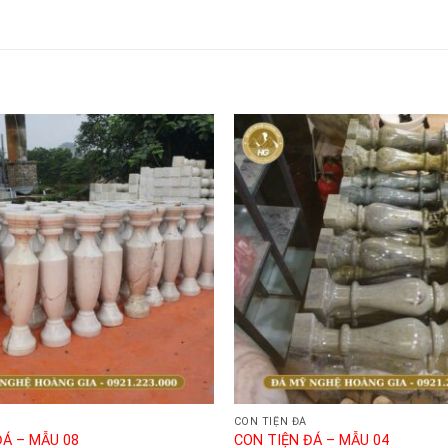
CON TIỆN ĐÁ
ĐÁ – MẪU 08
CON TIỆN ĐÁ – MẪU 04