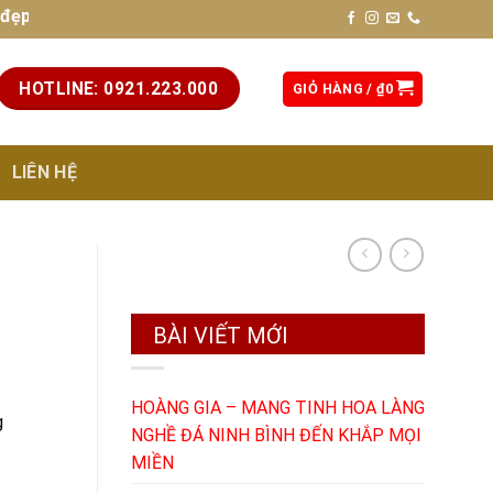
hất lượng cao, chuẩn phong thủy. Liên hệ hotline: 0921.223.0
HOTLINE: 0921.223.000
GIỎ HÀNG /
₫
0
LIÊN HỆ
BÀI VIẾT MỚI
HOÀNG GIA – MANG TINH HOA LÀNG
g
NGHỀ ĐÁ NINH BÌNH ĐẾN KHẮP MỌI
MIỀN