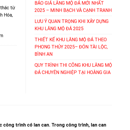
BÁO GIÁ LĂNG MỘ ĐÁ MỚI NHẤT
 thác từ
2025 – MINH BẠCH VÀ CẠNH TRANH
nh Hóa,
LƯU Ý QUAN TRỌNG KHI XÂY DỰNG
KHU LĂNG MỘ ĐÁ 2025
ệm
THIẾT KẾ KHU LĂNG MỘ ĐÁ THEO
PHONG THỦY 2025– ĐÓN TÀI LỘC,
BÌNH AN
QUY TRÌNH THI CÔNG KHU LĂNG MỘ
ĐÁ CHUYÊN NGHIỆP TẠI HOÀNG GIA
 công trình có lan can. Trong công trình, lan can