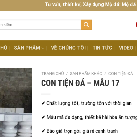
Tư vấn, thiết kế, Xây dựng Mộ đá: Mộ đá đẹp, c
:
CHỦ
SẢN PHẨM
VỀ CHÚNG TÔI
TIN TỨC
VIDEO
TRANG CHỦ
/
SẢN PHẨM KHÁC
/
CON TIỆN ĐÁ
CON TIỆN ĐÁ – MẪU 17
✔
Chất lượng tốt, trường tồn với thời gian
✔
Mẫu mã đa dạng, thiết kế hài hòa ấn tượn
✔
Báo giá trọn gói, giá rẻ cạnh tranh