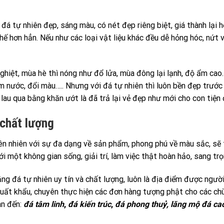
đá tự nhiên đẹp, sáng màu, có nét đẹp riêng biệt, giá thành lại h
hế hơn hẳn. Nếu như các loại vật liệu khác đều dễ hỏng hóc, nứt v
hiệt, mùa hè thì nóng như đổ lửa, mùa đông lại lạnh, độ ẩm cao.
hấm nước, đổi màu….. Nhưng với đá tự nhiên thì luôn bền đẹp trước
n lau qua bằng khăn ướt là đã trả lại vẻ đẹp như mới cho con tiện đ
 chất lượng
 nhiên với sự đa dạng về sản phẩm, phong phú về màu sắc, sẽ tạo
 một không gian sống, giải trí, làm việc thật hoàn hảo, sang trọn
ng đá tự nhiên uy tín và chất lượng, luôn là địa điểm được người
ất khẩu, chuyên thực hiện các đơn hàng tượng phật cho các chù
an đến:
đá tâm linh
,
đá kiến trúc
,
đá phong thuỷ, lăng mộ đá ca