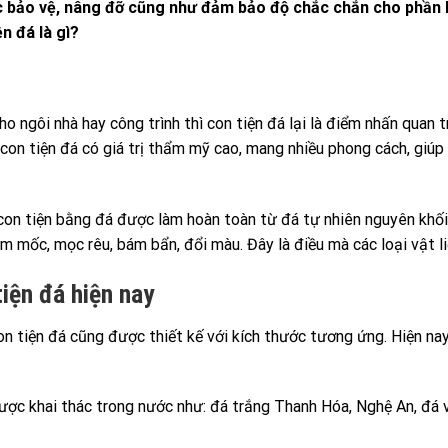
c bảo vệ, nâng đỡ cũng như đảm bảo độ chắc chắn cho phần l
n đá là gì?
 ngôi nhà hay công trình thì con tiện đá lại là điểm nhấn quan 
ì con tiện đá có giá trị thẩm mỹ cao, mang nhiều phong cách, giú
 con tiện bằng đá được làm hoàn toàn từ đá tự nhiên nguyên khối
 ẩm mốc, mọc rêu, bám bẩn, đổi màu. Đây là điều mà các loại vật 
tiện đá hiện nay
n tiện đá cũng được thiết kế với kích thước tương ứng. Hiện na
được khai thác trong nước như: đá trắng Thanh Hóa, Nghệ An, đá 