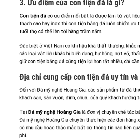
3. Ưu điểm của con tiện đá là gì?
Con tiện đá
có ưu điểm nổi bật là được làm từ vật liệu 
thạch cao hay inox thì con tiện bằng đá luôn chiếm ưu t
tuổi thọ có thể lên tới hàng trăm năm.
Đặc biệt ở Việt Nam có khí hậu khá thất thường, khắc ng
các loại vật liệu khác bị biến dạng, hư hỏng, nứt vỡ, t
giữ con tiện bằng đá cũng tiện lợi hơn rất nhiều, chỉ cầ
Địa chỉ cung cấp con tiện đá uy tín và
Đến với Đá mỹ nghệ Hoàng Gia, các sản phẩm từ đá thiên
khách sạn, sân vườn, đình, chùa…của quý khách hướng tới
Tại
Đá mỹ nghệ Hoàng Gia
là đơn vị chuyên chế tác bằ
Đá mỹ nghệ Hoàng Gia chuyên thực hiện các đơn hàng xu
có nhu cầu hoặc thắc mắc bất cứ thông tin nào liên qu
phí.